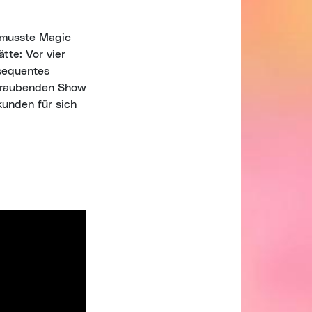
– musste Magic
tte: Vor vier
nsequentes
beraubenden Show
kunden für sich