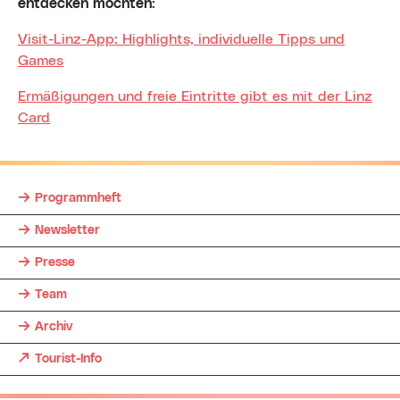
entdecken
möchten
:
Visit-Linz-App: Highlights, individuelle Tipps und
Games
Ermäßigungen und freie Eintritte gibt es mit der Linz
Card
Programmheft
Newsletter
Presse
Team
Archiv
(neues Fenster)
Tourist-Info