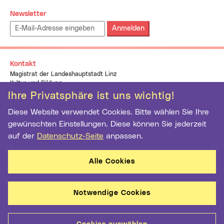
Newsletter
Emailadresse:
Kontakt
Magistrat der Landeshauptstadt Linz
Kultur und Bildung
pflasterspektakel@linz.at
Ihre Privatsphäre ist uns wichtig!
+43 (0)732 7070 1937
Diese Website verwendet Cookies. Bitte wählen Sie Ihre
gewünschten Einstellungen. Diese können Sie jederzeit
auf der
Datenschutz-Seite
anpassen.
Alle Cookies
Notwendige Cookies