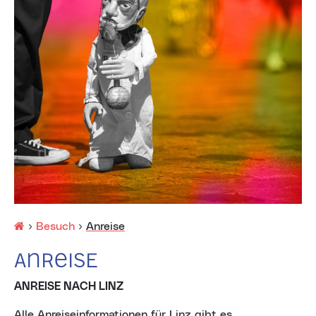
Startseite
›
Besuch
›
Anreise
Anreise
ANREISE NACH LINZ
Alle Anreiseinformationen für Linz gibt es