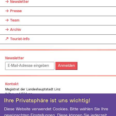
Newsletter
Presse
Team
Archiv
(neues Fenster)
Tourist-Info
Newsletter
Emailadresse:
Kontakt
Magistrat der Landeshauptstadt Linz
Kultur und Bildung
pflasterspektakel@linz.at
Ihre Privatsphäre ist uns wichtig!
+43 (0)732 7070 1937
Diese Website verwendet Cookies. Bitte wählen Sie Ihre
gewünschten Einstellungen. Diese können Sie jederzeit