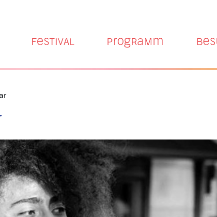
Hauptmenü
Festival
Programm
Bes
ar
r