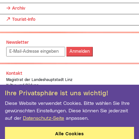
Archiv
(neues Fenster)
Tourist-Info
Newsletter
Emailadresse:
Kontakt
Magistrat der Landeshauptstadt Linz
Kultur und Bildung
pflasterspektakel@linz.at
Ihre Privatsphäre ist uns wichtig!
+43 (0)732 7070 1937
Diese Website verwendet Cookies. Bitte wählen Sie Ihre
gewünschten Einstellungen. Diese können Sie jederzeit
auf der
Datenschutz-Seite
anpassen.
Alle Cookies