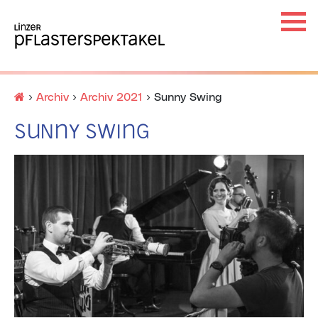
Haup
Startseite
›
Archiv
›
Archiv 2021
›
Sunny Swing
Ha
×
Sunny Swing
Unt
Unt